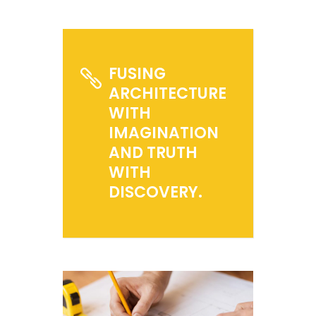
FUSING
ARCHITECTURE
WITH
IMAGINATION
AND TRUTH
WITH
DISCOVERY.